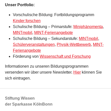
Unser Portfolio:
Vorschulische Bildung: Fortbildungsprogramm
Kinder forschen
Schulische Bildung
–
Primarstufe:
Miniphänomenta
,
MINTmobil
,
MINT-Ferienangebote
Schulische Bildung
–
Sekundarstufe:
MINTmobil
,
Schülerveranstaltungen
,
Physik-Wettbewerb
,
MINT-
Ferienangebote
Förderung von
Wissenschaft und Forschung
Informationen zu unseren Bildungsprogrammen
versenden wir über unsere Newsletter.
Hier
können Sie
sich eintragen.
Stiftung Wissen
der Sparkasse KölnBonn