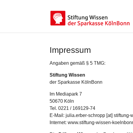
Skip to main content
Skip to page footer
Impressum
Angaben gemäß § 5 TMG:
Stiftung Wissen
der Sparkasse KölnBonn
Im Mediapark 7
50670 Köln
Tel. 0221 / 169129-74
E-Mail: julia.erber-schropp [at] stiftun
Internet: www.stiftung-wissen-koelnbon