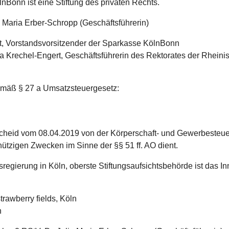
Bonn ist eine Stiftung des privaten Rechts.
a Maria Erber-Schropp (Geschäftsführerin)
gt, Vorstandsvorsitzender der Sparkasse KölnBonn
na Krechel-Engert, Geschäftsführerin des Rektorates der Rheini
emäß § 27 a Umsatzsteuergesetz:
scheid vom 08.04.2019 von der Körperschaft- und Gewerbesteuer 
ützigen Zwecken im Sinne der §§ 51 ff. AO dient.
ksregierung in Köln, oberste Stiftungsaufsichts­behörde ist das
rawberry fields, Köln
n