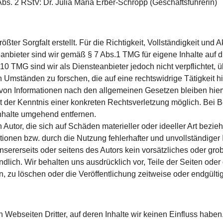
 Abs. 2 RStV: Dr. Julia Maria Erber-Schropp (Geschäftsführerin)
ßter Sorgfalt erstellt. Für die Richtigkeit, Voll­ständigkeit und 
nbieter sind wir gemäß § 7 Abs.1 TMG für eigene Inhalte auf 
10 TMG sind wir als Diensteanbieter jedoch nicht verpflichtet, 
Umständen zu forschen, die auf eine rechts­widrige Tätigkeit h
von Informationen nach den allgemeinen Gesetzen bleiben hierv
kt der Kenntnis einer konkreten Rechts­verletzung möglich. Be
nhalte umgehend entfernen.
utor, die sich auf Schäden materieller oder ideeller Art bezie
ionen bzw. durch die Nutzung fehlerhafter und unvollständiger 
sererseits oder seitens des Autors kein vorsätzliches oder grob 
ndlich. Wir behalten uns ausdrücklich vor, Teile der Seiten od
 zu löschen oder die Veröffentlichung zeitweise oder endgültig
 Webseiten Dritter, auf deren Inhalte wir keinen Einfluss habe