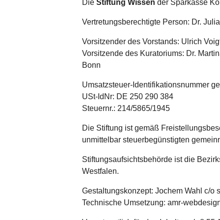
Die
Stiftung Wissen
der Sparkasse Köln
Vertretungsberechtigte Person: Dr. Juli
Vorsitzender des Vorstands: Ulrich Voi
Vorsitzende des Kuratoriums: Dr. Marti
Bonn
Umsatzsteuer-Identifikationsnummer g
USt-IdNr: DE 250 290 384
Steuernr.: 214/5865/1945
Die Stiftung ist gemäß Freistellungsbe
unmittelbar steuerbegünstigten gemeinn
Stiftungsaufsichtsbehörde ist die Bezir
Westfalen.
Gestaltungskonzept: Jochem Wahl c/o st
Technische Umsetzung: amr-webdesig