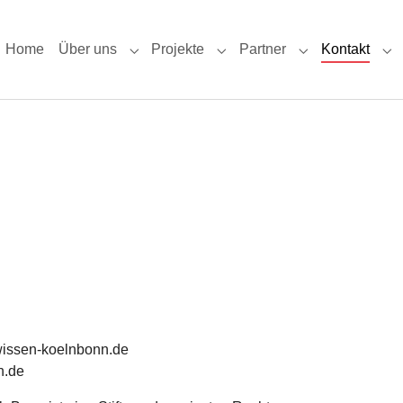
Home
Über uns
Projekte
Partner
Kontakt
Submenu for "Über uns"
Submenu for "Projekte"
Submenu for "Pa
Su
g-wissen-koelnbonn.de
n.de